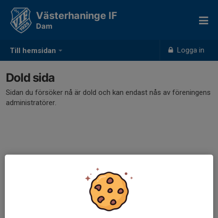
Västerhaninge IF
Dam
Logga in
Till hemsidan
Dold sida
Sidan du försöker nå är dold och kan endast nås av föreningens
administratörer.