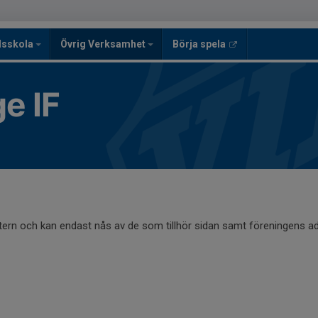
lsskola
Övrig Verksamhet
Börja spela
e IF
ntern och kan endast nås av de som tillhör sidan samt föreningens ad