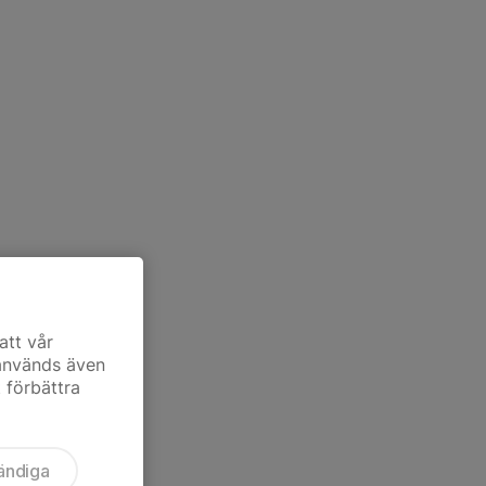
att vår
 används även
t förbättra
ändiga