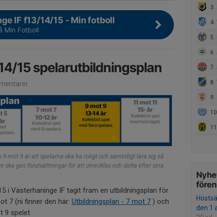
3. 
ge IF f13/14/15 - Min fotboll
4. 
å Min Fotboll
5. 
6. 
/14/15 spelarutbildningsplan
7. 
8.
mentarer
9. G
10. S
11.
 mot 9 är att spelarna ska ha roligt och samtidigt lära sig så
e ska ges förutsättningar för att utvecklas och delta efter sina
Nyhet
före
15 i Västerhaninge IF tagit fram en utbildningsplan för
Hösts
mot 7 (ni finner den här:
Utbildningsplan - 7 mot 7
) och
den 1 
t 9 spelet