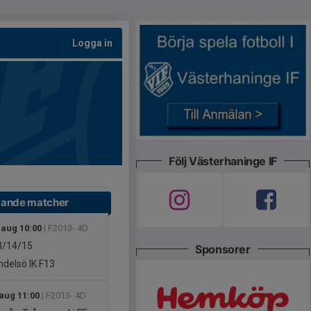
Logga in
Följ Västerhaninge IF
ande matcher
 aug 10:00
| F2013- 4D
3/14/15
Sponsorer
delsö IK F13
 aug 11:00
| F2013- 4D