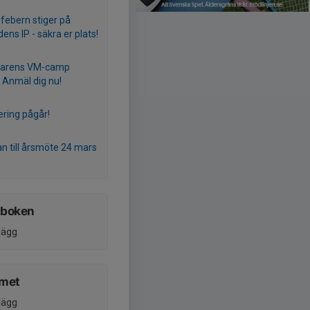
febern stiger på
ens IP - säkra er plats!
rens VM-camp
 Anmäl dig nu!
ring pågår!
an till årsmöte 24 mars
tboken
nlägg
umet
nlägg