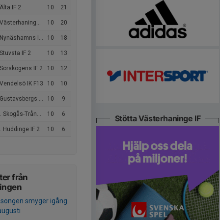
Älta IF 2
10
21
Västerhaninge IF
10
20
Nynäshamns IF FK 2
10
18
Stuvsta IF 2
10
13
Sörskogens IF 2
10
12
 Vendelsö IK F13
10
10
ustavsbergs IF FK Vit
10
9
kogås-Trångsunds FF Röd
10
6
Stötta Västerhaninge IF
 Huddinge IF 2
10
6
er från
ningen
äsongen smyger igång
augusti