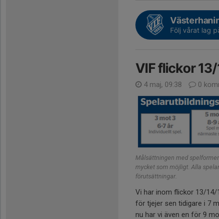
Västerhanin
Följ vårat lag p
VIF flickor 13
4 maj, 09:38
0 kom
Målsättningen med spelformen 9
mycket som möjligt. Alla spelar
förutsättningar.
Vi har inom flickor 13/14/
för tjejer sen tidigare i 7 
nu har vi även en för 9 mo