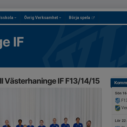
lsskola
Övrig Verksamhet
Börja spela
e IF
l Västerhaninge IF F13/14/15
Komm
Sön 16
F1
Ven
Lör 22