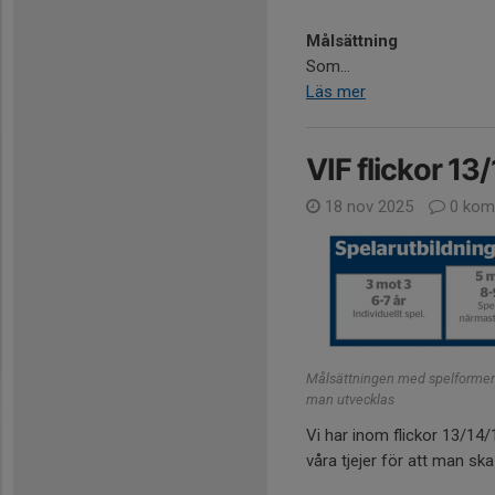
Målsättning
Som...
Läs mer
VIF flickor 13
18 nov 2025
0 kom
Målsättningen med spelformen 7
man utvecklas
Vi har inom flickor 13/14/
våra tjejer för att man sk