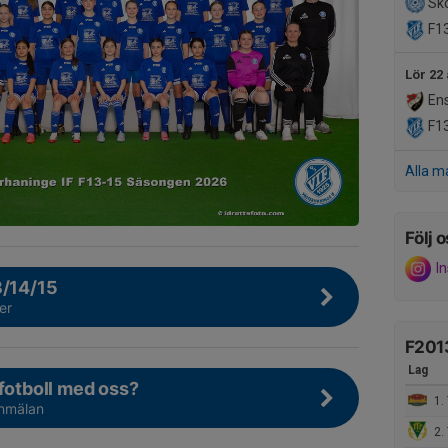
Sko
F1
Lör 22
Ens
F1
Alla m
Följ o
I
3/14/15
er
F201
Lag
 fotboll med oss?
1. 
anmälan
2. Tul