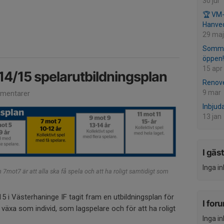
30 jul
🏆 VM-
Hanved
29 maj
Somma
öppen!
15 apr
/14/15 spelarutbildningsplan
Renove
9 mar
mentarer
Inbjud
13 jan
I gäs
Inga i
mot7 är att alla ska få spela och att ha roligt samtidigt som
15 i Västerhaninge IF tagit fram en utbildningsplan för
I for
a växa som individ, som lagspelare och för att ha roligt
Inga i