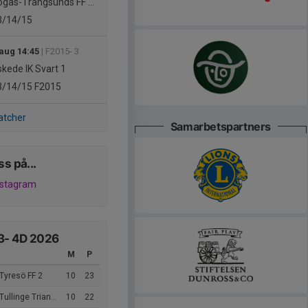
gås-Trångsunds FF Röd
3/14/15
 aug 14:45
| F2015- 3
kede IK Svart 1
3/14/15
F2015
atcher
Samarbetspartners
ss på...
nstagram
3- 4D 2026
M
P
Tyresö FF 2
10
23
linge Triangel Pojkar FK 2
10
22