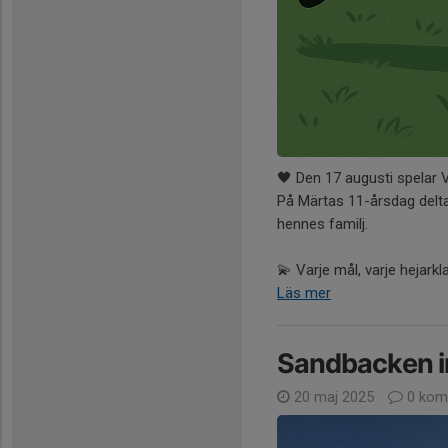
🖤 Den 17 augusti spelar V
På Märtas 11-årsdag delta
hennes familj.
💫 Varje mål, varje hejarkla
Läs mer
Sandbacken i
20 maj 2025
0 kom