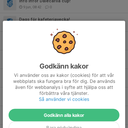
Info inför Dalecarlia cup!
9 jun, 08:42
0
Dags för kafeteriavecka!
3 maj, 22:05
0
10 dagar kvar av försäljningarna...
10 apr, 07:09
0
Vi ansvarar för kafeterian vecka 19
5 apr, 22:35
0
Godkänn kakor
Vi använder oss av kakor (cookies) för att vår
Fotografering den 13/4 (fyll i info innan)
webbplats ska fungera bra för dig. De används
5 apr, 22:27
0
även för webbanalys i syfte att hjälpa oss att
förbättra våra tjänster.
Följ oss i appen "Min fotboll"
Så använder vi cookies
20 mar, 22:48
0
Seriematcherna finns i kalendern!
Godkänn alla kakor
20 mar, 14:53
2
Bara nödvändiga