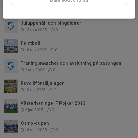
Cup på söndag!
6 feb, 07:23
0
Juluppehåll och bingolotter
12 dec 2025
0
Paintball
16 nov 2025
0
Träningsmatcher och avslutning på säsongen
2 nov 2025
0
Ravelliförsäljningen
10 okt 2025
0
Västerhaninge IF Pojkar 2013
5 jun 2025
0
Ösmo-cupen
16 mar 2025
0