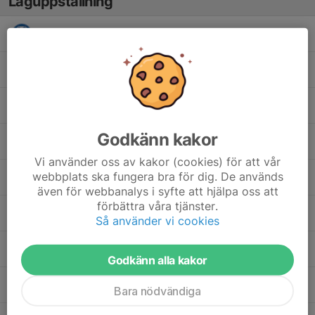
Laguppställning
Benjamin Nicolás Camacho Rocabado
Elias Saleh
Habyb Alesadi
Godkänn kakor
Luke McDonald
Vi använder oss av kakor (cookies) för att vår
webbplats ska fungera bra för dig. De används
Noah Storm
även för webbanalys i syfte att hjälpa oss att
förbättra våra tjänster.
Olivier Buczynski
Så använder vi cookies
Oliwer Wahlbeck
Godkänn alla kakor
Oscar Toldshöj
Bara nödvändiga