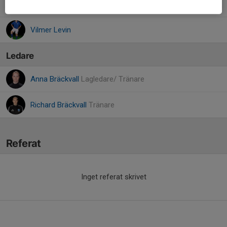
Seyit Riza Elarslan
Vilmer Levin
Ledare
Anna Bräckvall
Lagledare/ Tränare
Richard Bräckvall
Tränare
Referat
Inget referat skrivet