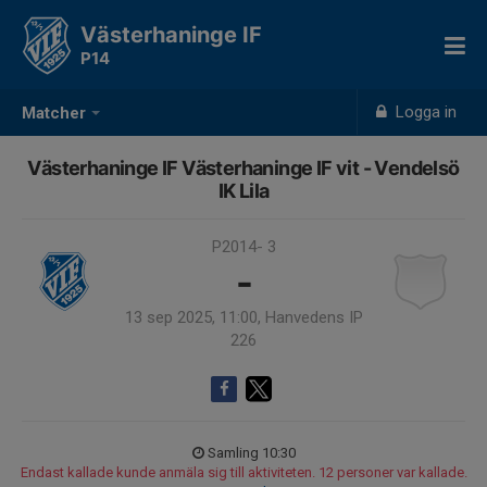
Västerhaninge IF
P14
Logga in
Matcher
Västerhaninge IF Västerhaninge IF vit - Vendelsö
IK Lila
P2014- 3
-
13 sep 2025, 11:00, Hanvedens IP
226
Samling 10:30
Endast kallade kunde anmäla sig till aktiviteten. 12 personer var kallade.