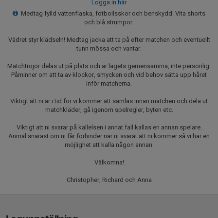
Logga in här
Medtag fylld vattenflaska, fotbollsskor och benskydd. Vita shorts
och blå strumpor.
Vädret styr klädseln! Medtag jacka att ta på efter matchen och eventuellt
tunn mössa och vantar.
Matchtröjor delas ut på plats och är lagets gemensamma, inte personlig.
Påminner om att ta av klockor, smycken och vid behov sätta upp håret
inför matcherna.
Viktigt att ni är i tid för vi kommer att samlas innan matchen och dela ut
matchkläder, gå igenom spelregler, byten etc.
Viktigt att ni svarar på kallelsen i annat fall kallas en annan spelare.
Anmäl snarast om ni får förhinder när ni svarat att ni kommer så vi har en
möjlighet att kalla någon annan.
Välkomna!
Christopher, Richard och Anna