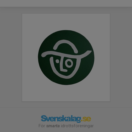
För
smarta
idrottsföreningar