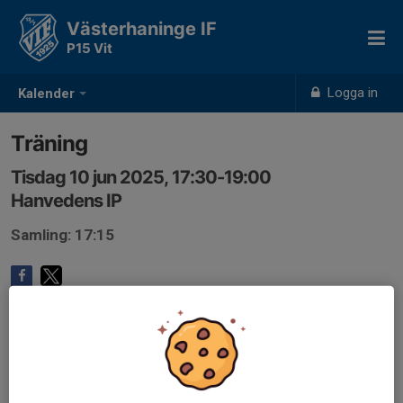
Västerhaninge IF
P15 Vit
Logga in
Kalender
Träning
Tisdag 10 jun 2025, 17:30-19:00
Hanvedens IP
Samling: 17:15