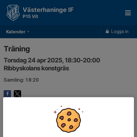
Västerhaninge IF
P15 Vit
Logga in
Kalender
Träning
Torsdag 24 apr 2025, 18:30-20:00
Ribbyskolans konstgräs
Samling: 18:20