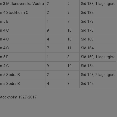
on 3 Mellansvenska Västra
2
9
Sid 188, 1 lag utgick
on 4 Stockholm C
2
9
Sid 182
on 5 B
1
7
Sid 178
on 4 C
9
10
Sid 173
on 4 C
4
10
Sid 168
on 4 C
7
11
Sid 164
on 5 D
1
8
Sid 160, 1 lag utgick
on 4 C
9
10
Sid 154
on 5 Södra B
2
8
Sid 148, 2 lag utgick
on 5 Södra B
4
8
Sid 142
 Stockholm 1927-2017