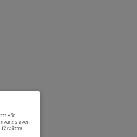
att vår
 används även
t förbättra