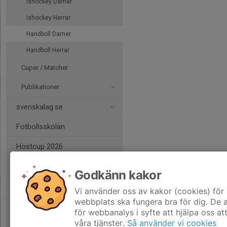
Ishockey Damer
Ishockey Herrar
Handboll Damer
Handboll Herrar
Cuper / Matcher
Publikationer
svenskalag.se
Fotbollsskolan
Höstcup 2026
Godkänn kakor
Bli stödmedlem
Vi använder oss av kakor (cookies) för 
webbplats ska fungera bra för dig. De
Gå med i Målklubben
för webbanalys i syfte att hjälpa oss at
Gå med i 1925-klubben
våra tjänster.
Så använder vi cookies