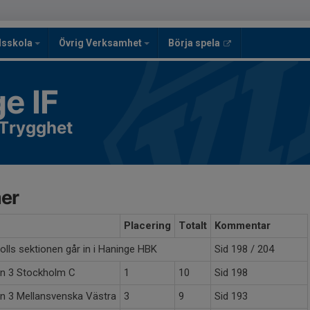
lsskola
Övrig Verksamhet
Börja spela
e IF
 Trygghet
er
Placering
Totalt
Kommentar
lls sektionen går in i Haninge HBK
Sid 198 / 204
on 3 Stockholm C
1
10
Sid 198
on 3 Mellansvenska Västra
3
9
Sid 193