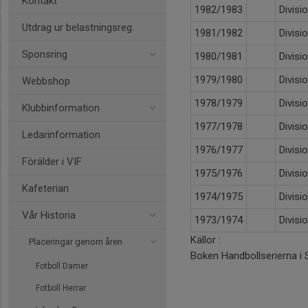
Kontakt
1982/1983
Divisi
Utdrag ur belastningsreg.
1981/1982
Divisi
Sponsring
1980/1981
Divisi
1979/1980
Divisi
Webbshop
1978/1979
Divisi
Klubbinformation
1977/1978
Divisi
Ledarinformation
1976/1977
Divisi
Förälder i VIF
1975/1976
Divisi
Kafeterian
1974/1975
Divisi
Vår Historia
1973/1974
Divisi
Källor :
Placeringar genom åren
Boken Handbollserierna i
Fotboll Damer
Fotboll Herrar