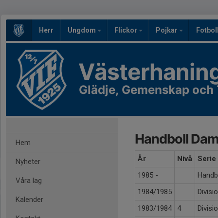
Herr
Ungdom
Flickor
Pojkar
Fotbol
Västerhaning
Glädje, Gemenskap och
Handboll Dam
Hem
År
Nivå
Serie
Nyheter
1985 -
Handbo
Våra lag
1984/1985
Divisi
Kalender
1983/1984
4
Divisi