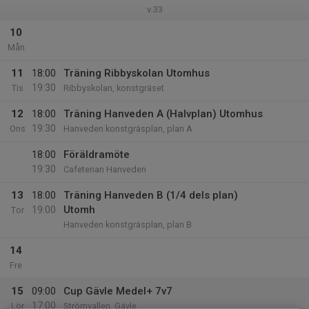
v.33
10
Mån
11
18:00
Träning Ribbyskolan Utomhus
19:30
Tis
Ribbyskolan, konstgräset
12
18:00
Träning Hanveden A (Halvplan) Utomhus
19:30
Ons
Hanveden konstgräsplan, plan A
18:00
Föräldramöte
19:30
Cafeterian Hanveden
13
18:00
Träning Hanveden B (1/4 dels plan)
19:00
Utomh
Tor
Hanveden konstgräsplan, plan B
14
Fre
15
09:00
Cup Gävle Medel+ 7v7
17:00
Lör
Strömvallen, Gävle