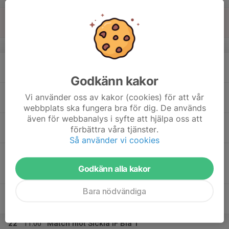
16
Sön
v.34
17
Mån
Godkänn kakor
18
18:00
Träning Ribbyskolan Utomhus
Vi använder oss av kakor (cookies) för att vår
19:30
Tis
Ribbyskolan, konstgräset
webbplats ska fungera bra för dig. De används
även för webbanalys i syfte att hjälpa oss att
19
18:00
Träning Hanveden A (Halvplan) Utomhus
förbättra våra tjänster.
19:30
Ons
Hanveden konstgräsplan, plan A
Så använder vi cookies
20
18:00
Träning Hanveden B (1/4 dels plan)
19:00
Utomh
Tor
Godkänn alla kakor
Hanveden konstgräsplan, plan B
Bara nödvändiga
21
Fre
22
11:00
Match mot Sickla IF Blå 1