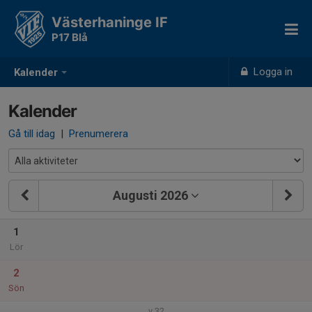
Västerhaninge IF
P17 Blå
Logga in
Kalender
Kalender
Gå till idag
|
Prenumerera
Augusti 2026
1
Lör
2
Sön
v.32